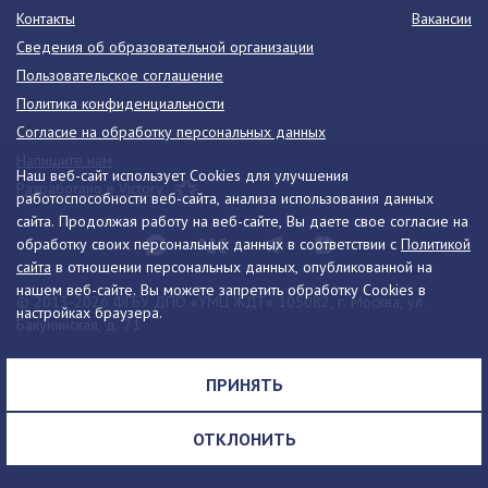
Контакты
Вакансии
Сведения об образовательной организации
Пользовательское соглашение
Политика конфиденциальности
Согласие на обработку персональных данных
Напишите нам
Наш веб-сайт использует Cookies для улучшения
Разработано в Victory
работоспособности веб-сайта, анализа использования данных
сайта. Продолжая работу на веб-сайте, Вы даете свое согласие на
обработку своих персональных данных в соответствии с
Политикой
сайта
в отношении персональных данных, опубликованной на
нашем веб-сайте. Вы можете запретить обработку Cookies в
© 2013-2026 ФГБУ ДПО «УМЦ ЖДТ» 105082, г. Москва, ул.
настройках браузера.
Бакунинская, д. 71
Телефон:
8 (495) 739-00-30
info@umczdt.ru
схема проезда
ПРИНЯТЬ
Все права на материалы, находящиеся на сайте, охраняются в
соответствии с законодательством РФ, в том числе, об авторском
ОТКЛОНИТЬ
праве и смежных правах.