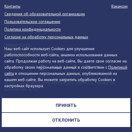
Контакты
Вакансии
Сведения об образовательной организации
Пользовательское соглашение
Политика конфиденциальности
Согласие на обработку персональных данных
Напишите нам
Наш веб-сайт использует Cookies для улучшения
Разработано в Victory
работоспособности веб-сайта, анализа использования данных
сайта. Продолжая работу на веб-сайте, Вы даете свое согласие на
обработку своих персональных данных в соответствии с
Политикой
сайта
в отношении персональных данных, опубликованной на
нашем веб-сайте. Вы можете запретить обработку Cookies в
© 2013-2026 ФГБУ ДПО «УМЦ ЖДТ» 105082, г. Москва, ул.
настройках браузера.
Бакунинская, д. 71
Телефон:
8 (495) 739-00-30
info@umczdt.ru
схема проезда
ПРИНЯТЬ
Все права на материалы, находящиеся на сайте, охраняются в
соответствии с законодательством РФ, в том числе, об авторском
ОТКЛОНИТЬ
праве и смежных правах.