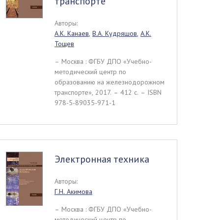
транспорте
Авторы:
А.К. Канаев
,
В.А. Кудряшов
,
А.К.
Тощев
– Москва : ФГБУ ДПО «Учебно-
методический центр по
образованию на железнодорожном
транспорте», 2017. – 412 c. – ISBN
978-5-89035-971-1
Электронная техника
Авторы:
Г.Н. Акимова
– Москва : ФГБУ ДПО «Учебно-
методический центр по