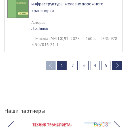
инфраструктуры железнодорожного
транспорта
Авторы:
Л.Б. Гилёв
– Москва : УМЦ ЖДТ, 2025. – 160 c. – ISBN 978-
5-907836-21-1
1
2
3
4
5
(current)
Наши партнеры