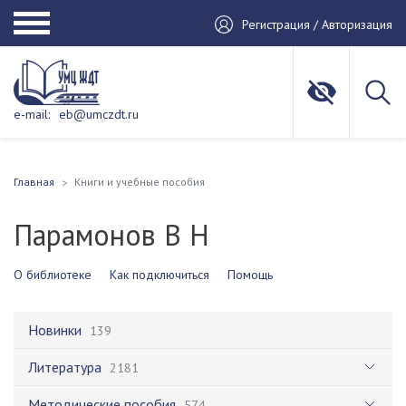
Регистрация / Авторизация
e-mail:
eb@umczdt.ru
Главная
Книги и учебные пособия
Парамонов В Н
О библиотеке
Как подключиться
Помощь
Новинки
139
Литература
2181
Методические пособия
574