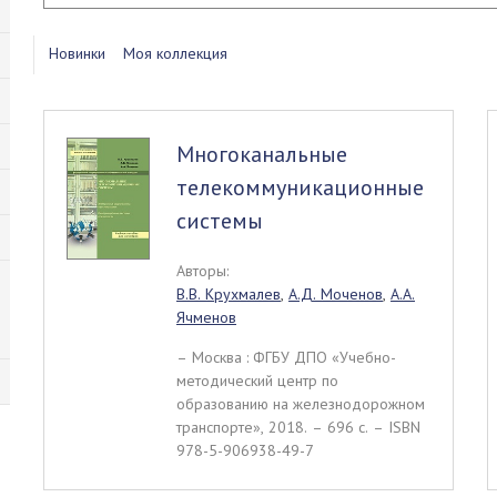
Новинки
Моя коллекция
Многоканальные
телекоммуникационные
системы
Авторы:
В.В. Крухмалев
,
А.Д. Моченов
,
А.А.
Ячменов
– Москва : ФГБУ ДПО «Учебно-
методический центр по
образованию на железнодорожном
транспорте», 2018. – 696 c. – ISBN
978-5-906938-49-7