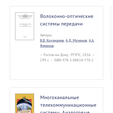
Волоконно-оптические
системы передачи
Авторы:
В.В. Крухмалев
,
А.Д. Моченов
,
А.А.
Ячменов
– Ростов-на-Дону : РГУПС, 2016. –
299 c. – ISBN 978-5-88814-770-2
Многоканальные
телекоммуникационные
системы. Аналоговые