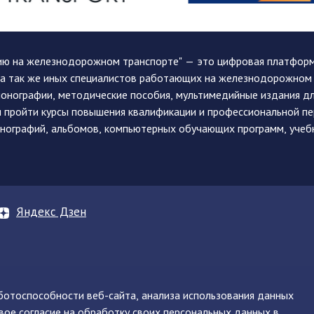
ию на железнодорожном транспорте" — это цифровая платформа
, а так же иных специалистов работающих на железнодорожном
монографии, методические пособия, мультимедийные издания дл
и пройти курсы повышения квалификации и профессиональной п
монографий, альбомов, компьютерных обучающих программ, учеб
Яндекс Дзен
аботоспособности веб-сайта, анализа использования данных
вое согласие на обработку своих персональных данных в
нинская, д. 71