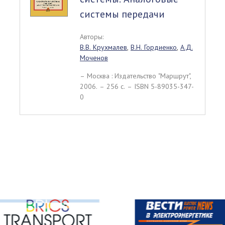
системы передачи
Авторы:
В.В. Крухмалев
,
В.Н. Гордиенко
,
А.Д.
Моченов
– Москва : Издательство "Маршрут",
2006. – 256 c. – ISBN 5-89035-347-
0