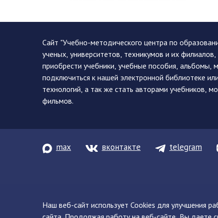
Сайт "Учебно-методического центра по образован
ученых, университетов, техникумов и их филиалов
приобрести учебники, учебные пособия, альбомы, 
подключиться к нашей электронной библиотеке ил
технологий, а так же стать авторами учебников, 
фильмов.
max
вконтакте
telegram
Наш веб-сайт использует Cookies для улучшения р
сайта. Продолжая работу на веб-сайте, Вы даете с
© 2013-2026 ФГБУ ДПО «УМЦ ЖДТ» 105082, г. Москва, ул. Баку