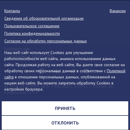
Контакты
Вакансии
Сведения об образовательной организации
Пользовательское соглашение
Политика конфиденциальности
Согласие на обработку персональных данных
Напишите нам
Наш веб-сайт использует Cookies для улучшения
Разработано в Victory
работоспособности веб-сайта, анализа использования данных
сайта. Продолжая работу на веб-сайте, Вы даете свое согласие на
обработку своих персональных данных в соответствии с
Политикой
сайта
в отношении персональных данных, опубликованной на
нашем веб-сайте. Вы можете запретить обработку Cookies в
© 2013-2026 ФГБУ ДПО «УМЦ ЖДТ» 105082, г. Москва, ул.
настройках браузера.
Бакунинская, д. 71
Телефон:
8 (495) 739-00-30
info@umczdt.ru
схема проезда
ПРИНЯТЬ
Все права на материалы, находящиеся на сайте, охраняются в
соответствии с законодательством РФ, в том числе, об авторском
ОТКЛОНИТЬ
праве и смежных правах.