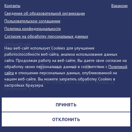
Контакты
Вакансии
Сведения об образовательной организации
Пользовательское соглашение
Политика конфиденциальности
Согласие на обработку персональных данных
Напишите нам
Наш веб-сайт использует Cookies для улучшения
Разработано в Victory
работоспособности веб-сайта, анализа использования данных
сайта. Продолжая работу на веб-сайте, Вы даете свое согласие на
обработку своих персональных данных в соответствии с
Политикой
сайта
в отношении персональных данных, опубликованной на
нашем веб-сайте. Вы можете запретить обработку Cookies в
© 2013-2026 ФГБУ ДПО «УМЦ ЖДТ» 105082, г. Москва, ул.
настройках браузера.
Бакунинская, д. 71
Телефон:
8 (495) 739-00-30
info@umczdt.ru
схема проезда
ПРИНЯТЬ
Все права на материалы, находящиеся на сайте, охраняются в
соответствии с законодательством РФ, в том числе, об авторском
ОТКЛОНИТЬ
праве и смежных правах.