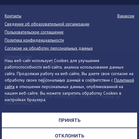
Контакты
Вакансии
Сведения об образовательной организации
Пользовательское соглашение
Политика конфиденциальности
Согласие на обработку персональных данных
Напишите нам
Наш веб-сайт использует Cookies для улучшения
Разработано в Victory
работоспособности веб-сайта, анализа использования данных
сайта. Продолжая работу на веб-сайте, Вы даете свое согласие на
обработку своих персональных данных в соответствии с
Политикой
сайта
в отношении персональных данных, опубликованной на
нашем веб-сайте. Вы можете запретить обработку Cookies в
© 2013-2026 ФГБУ ДПО «УМЦ ЖДТ» 105082, г. Москва, ул.
настройках браузера.
Бакунинская, д. 71
Телефон:
8 (495) 739-00-30
info@umczdt.ru
схема проезда
ПРИНЯТЬ
Все права на материалы, находящиеся на сайте, охраняются в
соответствии с законодательством РФ, в том числе, об авторском
ОТКЛОНИТЬ
праве и смежных правах.