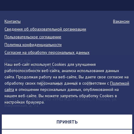
Контакты
Вакансии
Сведения об образовательной организации
Пользовательское соглашение
Политика конфиденциальности
Согласие на обработку персональных данных
Напишите нам
Наш веб-сайт использует Cookies для улучшения
Разработано в Victory
работоспособности веб-сайта, анализа использования данных
сайта. Продолжая работу на веб-сайте, Вы даете свое согласие на
обработку своих персональных данных в соответствии с
Политикой
сайта
в отношении персональных данных, опубликованной на
нашем веб-сайте. Вы можете запретить обработку Cookies в
© 2013-2026 ФГБУ ДПО «УМЦ ЖДТ» 105082, г. Москва, ул.
настройках браузера.
Бакунинская, д. 71
Телефон:
8 (495) 739-00-30
info@umczdt.ru
схема проезда
ПРИНЯТЬ
Все права на материалы, находящиеся на сайте, охраняются в
соответствии с законодательством РФ, в том числе, об авторском