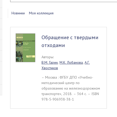
Новинки
Моя коллекция
Обращение с твердыми
отходами
Авторы:
В.М. Гарин
,
М.К. Лобанова
,
А.Г.
Хвостиков
– Москва : ФГБУ ДПО «Учебно-
методический центр по
образованию на железнодорожном
транспорте», 2018. – 364 c. – ISBN
978-5-906938-38-1