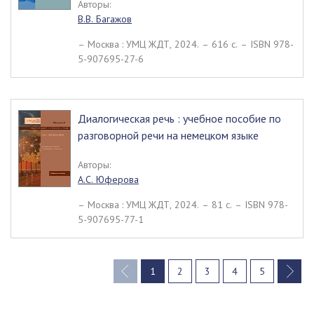
Авторы:
В.В. Багажов
– Москва : УМЦ ЖДТ, 2024. – 616 c. – ISBN 978-
5-907695-27-6
Диалогическая речь : учебное пособие по
разговорной речи на немецком языке
Авторы:
А.С. Юферова
– Москва : УМЦ ЖДТ, 2024. – 81 c. – ISBN 978-
5-907695-77-1
1
2
3
4
5
(current)