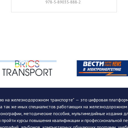
978-5-89035-888-2
ию на железнодорожном транспорте" — это цифровая платформа
, а так же иных специалистов работающих на железнодорожном
монографии, методические пособия, мультимедийные издания дл
и пройти курсы повышения квалификации и профессиональной п
монографий, альбомов, компьютерных обучающих программ, учеб