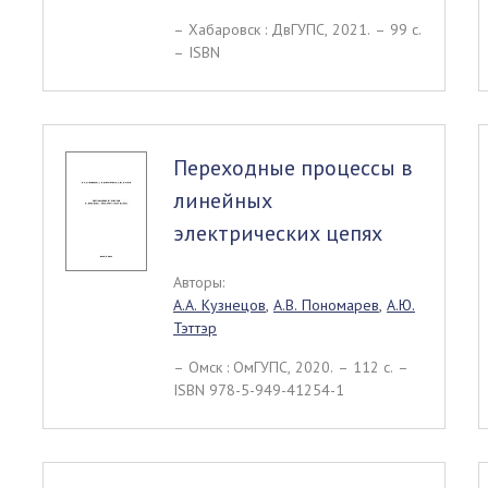
– Хабаровск : ДвГУПС, 2021. – 99 c.
– ISBN
Переходные процессы в
линейных
электрических цепях
Авторы:
А.А. Кузнецов
,
А.В. Пономарев
,
А.Ю.
Тэттэр
– Омск : ОмГУПС, 2020. – 112 c. –
ISBN 978-5-949-41254-1