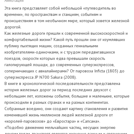
Аннотация
Эта книга представляет собой небольшой «путеводитель во
времени», по пространствам и станциям, событиям и
происшествиям в том необычном мире, который зовется железной
дорогой.
Как железные дороги пришли к современной высокоскоростной и
комфортабельной жизни? Какой путь прошли они от изумлявших
публику пыхтящих машин, созданных гениальными
изобретателями-одиночками, и с трудом передвигавшихся
поездов, скорости которых едва превышали скорость
галопирующей лошади, до современных суперэкспрессов,
соперничающих с авиалайнерами? От паровоза Inficta (1803) до
суперэкспресса JP N700 Sakura (2008).
В книге в хронологической последовательности представлена
история железных дорог за период последних двухсот с
небольшим лет, изложены события, большие и маленькие, которые
происходили в разных странах и на разных континентах.
Собранные воедино, они создают картину становления и развития
изменившей жизнь миллионов людей железной дороги от
«королей-паровозов» до «Евростара» и «Сапсана».
«Подобно движению мельчайших частиц, несущих энергию
другим телам, транспорт является жизненно важным и связующим