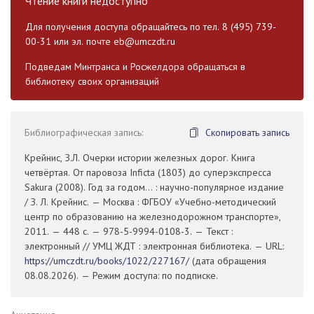
Чтение книги недоступно
Для получения доступа обращайтесь по тел. 8 (495) 739-
00-31 или эл. почте
eb@umczdt.ru
Подведам Минтранса и Росжелдора обращаться в
библиотеку своих организаций
Библиографическая запись:
Скопировать запись
Крейнис, З.Л. Очерки истории железных дорог. Книга
четвёртая. От паровоза Inficta (1803) до суперэкспресса
Sakura (2008). Год за годом... : научно-популярное издание
/ З. Л. Крейнис. — Москва : ФГБОУ «Учебно-методический
центр по образованию на железнодорожном транспорте»,
2011. — 448 с. — 978-5-9994-0108-3. — Текст :
электронный // УМЦ ЖДТ : электронная библиотека. — URL:
https://umczdt.ru/books/1022/227167/
(дата обращения
08.08.2026). — Режим доступа: по подписке.