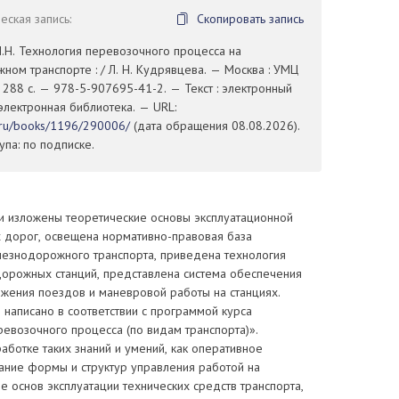
ская запись:
Скопировать запись
.Н. Технология перевозочного процесса на
ом транспорте : / Л. Н. Кудрявцева. — Москва : УМЦ
288 с. — 978-5-907695-41-2. — Текст : электронный
электронная библиотека. — URL:
t.ru/books/1196/290006/
(дата обращения 08.08.2026).
па: по подписке.
и изложены теоретические основы эксплуатационной
 дорог, освещена нормативно-правовая база
лезнодорожного транспорта, приведена технология
орожных станций, представлена система обеспечения
ижения поездов и маневровой работы на станциях.
написано в соответствии с программой курса
евозочного процесса (по видам транспорта)».
аботке таких знаний и умений, как оперативное
ание формы и структур управления работой на
ие основ эксплуатации технических средств транспорта,