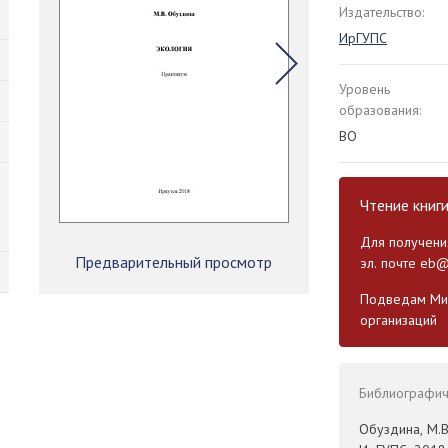
Издательство:
ИрГУПС
Уровень
образования:
ВО
Чтение книг
Для получения
Предварительный просмотр
эл. почте
eb@
Подведам Мин
организаций
Библиографиче
Обуздина, М.В.