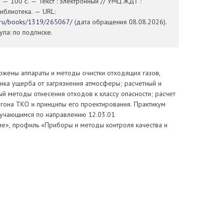
 — 100 с. — Текст : электронный // УМЦ ЖДТ :
иблиотека. — URL:
t.ru/books/1319/265067/
(дата обращения 08.08.2026).
па: по подписке.
ожены аппараты и методы очистки отходящих газов,
нка ущерба от загрязнения атмосферы; расчетный и
й методы отнесения отходов к классу опасности; расчет
игона ТКО и принципы его проектирования. Практикум
учающимся по направлению 12.03.01
е», профиль «Приборы и методы контроля качества и