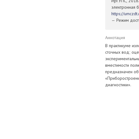
ИрГУПС, 2018.
электронная б
https://umczd
— Режим досту
Аннотация
В практикуме изл
сточных вод; оце
экспериментальны
вместимости пол
предназначен об
«Приборостроени
диагностики».