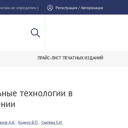
исчик не определен )
Регистрация / Авторизация
ПРАЙС-ЛИСТ ПЕЧАТНЫХ ИЗДАНИЙ
ьные технологии в
ении
аров А.И.
,
Крикун В.П.
,
Скитёва Е.И.