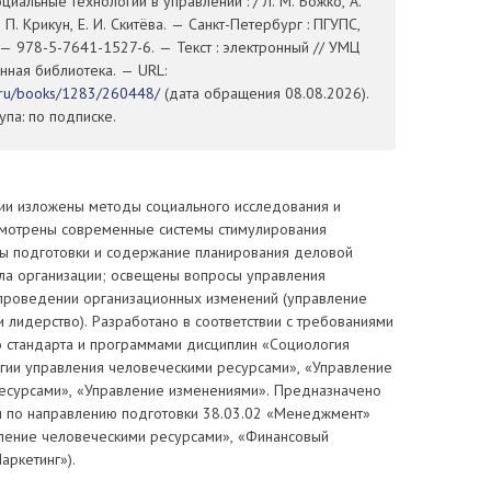
циальные технологии в управлении : / Л. М. Божко, А.
. П. Крикун, Е. И. Скитёва. — Санкт-Петербург : ПГУПС,
 — 978-5-7641-1527-6. — Текст : электронный // УМЦ
нная библиотека. — URL:
t.ru/books/1283/260448/
(дата обращения 08.08.2026).
па: по подписке.
ии изложены методы социального исследования и
смотрены современные системы стимулирования
ы подготовки и содержание планирования деловой
ла организации; освещены вопросы управления
проведении организационных изменений (управление
 лидерство). Разработано в соответствии с требованиями
о стандарта и программами дисциплин «Социология
огии управления человеческими ресурсами», «Управление
есурсами», «Управление изменениями». Предназначено
 по направлению подготовки 38.03.02 «Менеджмент»
ление человеческими ресурсами», «Финансовый
аркетинг»).