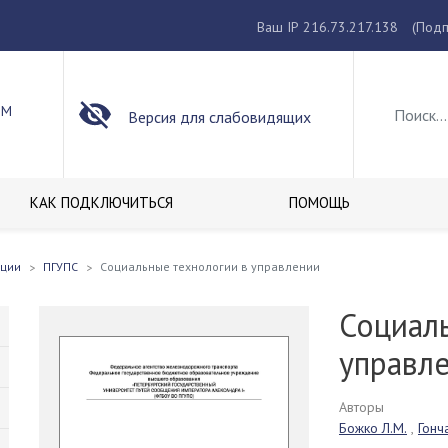
Ваш IP 216.73.217.138
(Подп
ОМ
Версия для слабовидящих
КАК ПОДКЛЮЧИТЬСЯ
ПОМОЩЬ
кции
ПГУПС
Социальные технологии в управлении
Социал
управл
Авторы
Божко Л.М.
,
Гонч