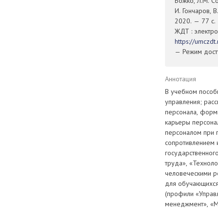
Божко, Л.М. Со
И. Гончаров, В
2020. — 77 с.
ЖДТ : электро
https://umczd
— Режим досту
Аннотация
В учебном пособ
управления; рас
персонала, форм
карьеры персона
персоналом при 
сопротивлением и
государственног
труда», «Технол
человеческими р
для обучающихся
(профили «Управ
менеджмент», «М