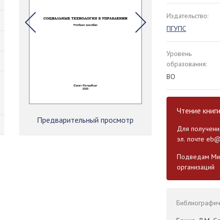
Издательство:
ПГУПС
Уровень
образования:
ВО
Чтение книг
Предварительный просмотр
Для получения
эл. почте
eb@
Подведам Мин
организаций
Библиографиче