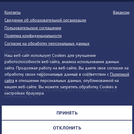
Контакты
Вакансии
Сведения об образовательной организации
Пользовательское соглашение
Политика конфиденциальности
Согласие на обработку персональных данных
Напишите нам
Наш веб-сайт использует Cookies для улучшения
Разработано в Victory
работоспособности веб-сайта, анализа использования данных
сайта. Продолжая работу на веб-сайте, Вы даете свое согласие на
обработку своих персональных данных в соответствии с
Политикой
сайта
в отношении персональных данных, опубликованной на
нашем веб-сайте. Вы можете запретить обработку Cookies в
© 2013-2026 ФГБУ ДПО «УМЦ ЖДТ» 105082, г. Москва, ул.
настройках браузера.
Бакунинская, д. 71
Телефон:
8 (495) 739-00-30
info@umczdt.ru
схема проезда
ПРИНЯТЬ
Все права на материалы, находящиеся на сайте, охраняются в
соответствии с законодательством РФ, в том числе, об авторском
ОТКЛОНИТЬ
праве и смежных правах.