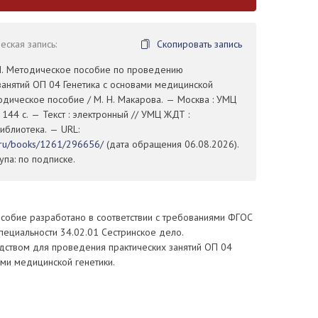
ская запись:
Скопировать запись
Н. Методическое пособие по проведению
занятий ОП 04 Генетика с основами медицинской
тодическое пособие / М. Н. Макарова. — Москва : УМЦ
144 с. — Текст : электронный // УМЦ ЖДТ :
иблиотека. — URL:
t.ru/books/1261/296656/
(дата обращения 06.08.2026).
па: по подписке.
собие разработано в соответствии с требованиями ФГОС
пециальности 34.02.01 Сестринское дело.
дством для проведения практических занятий ОП 04
ами медицинской генетики.