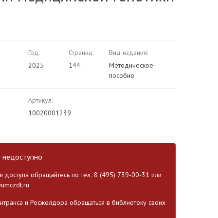
Год:
Страниц:
Вид издания:
2025
144
Методическое
пособие
Артикул:
10020001239
и недоступно
 доступа обращайтесь по тел. 8 (495) 739-00-31 или
umczdt.ru
транса и Росжелдора обращаться в библиотеку своих