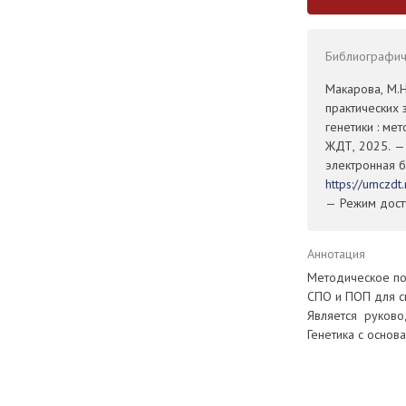
Библиографиче
Макарова, М.
практических 
генетики : ме
ЖДТ, 2025. — 
электронная б
https://umczd
— Режим досту
Аннотация
Методическое по
СПО и ПОП для с
Является руково
Генетика с основ