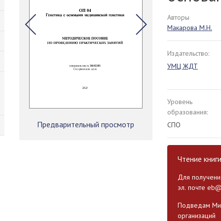
Авторы
Макарова М.Н.
Издательство:
УМЦ ЖДТ
Уровень
образования:
Предварительный просмотр
СПО
Чтение книг
Для получения
эл. почте
eb@
Подведам Мин
организаций