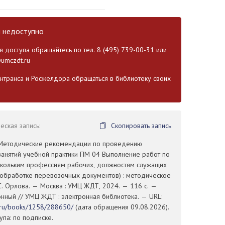
и недоступно
 доступа обращайтесь по тел. 8 (495) 739-00-31 или
umczdt.ru
транса и Росжелдора обращаться в библиотеку своих
ская запись:
Скопировать запись
 Методические рекомендации по проведению
занятий учебной практики ПМ 04 Выполнение работ по
скольким профессиям рабочих, должностям служащих
 обработке перевозочных документов) : методическое
С. Орлова. — Москва : УМЦ ЖДТ, 2024. — 116 с. —
ронный // УМЦ ЖДТ : электронная библиотека. — URL:
t.ru/books/1258/288650/
(дата обращения 09.08.2026).
па: по подписке.