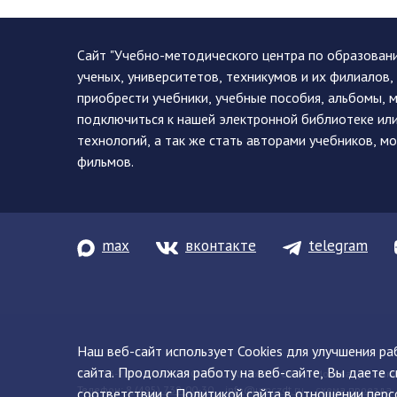
Сайт "Учебно-методического центра по образован
ученых, университетов, техникумов и их филиалов
приобрести учебники, учебные пособия, альбомы, 
подключиться к нашей электронной библиотеке ил
технологий, а так же стать авторами учебников, 
фильмов.
max
вконтакте
telegram
Наш веб-сайт использует Cookies для улучшения р
сайта. Продолжая работу на веб-сайте, Вы даете с
© 2013-2026 ФГБУ ДПО «УМЦ ЖДТ» 105082, г. Москва, ул. Баку
Телефон:
8 (495) 739-00-30
info@umczdt.ru
схема проезда
соответствии с
Политикой сайта
в отношении перс