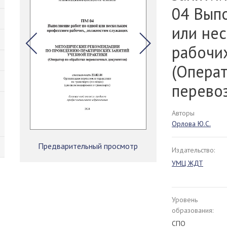
04 Вып
или не
рабочи
(Опера
перево
Авторы
Орлова Ю.С.
Предварительный просмотр
Издательство:
УМЦ ЖДТ
Уровень
образования:
СПО