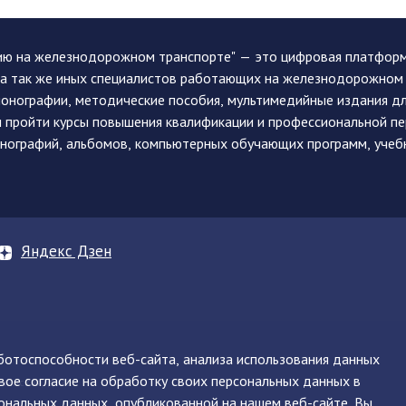
ию на железнодорожном транспорте" — это цифровая платформа
, а так же иных специалистов работающих на железнодорожном
монографии, методические пособия, мультимедийные издания дл
и пройти курсы повышения квалификации и профессиональной п
монографий, альбомов, компьютерных обучающих программ, учеб
Яндекс Дзен
аботоспособности веб-сайта, анализа использования данных
вое согласие на обработку своих персональных данных в
нинская, д. 71
ональных данных, опубликованной на нашем веб-сайте. Вы