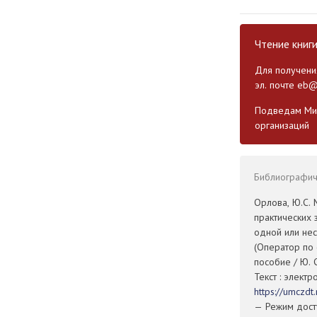
Чтение книг
Для получения
эл. почте
eb@
Подведам Мин
организаций
Библиографиче
Орлова, Ю.С.
практических 
одной или не
(Оператор по
пособие / Ю. 
Текст : элект
https://umczd
— Режим досту