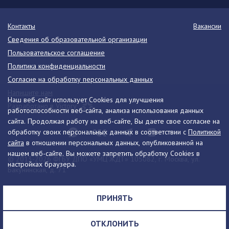
Контакты
Вакансии
Сведения об образовательной организации
Пользовательское соглашение
Политика конфиденциальности
Согласие на обработку персональных данных
Напишите нам
Наш веб-сайт использует Cookies для улучшения
Разработано в Victory
работоспособности веб-сайта, анализа использования данных
сайта. Продолжая работу на веб-сайте, Вы даете свое согласие на
обработку своих персональных данных в соответствии с
Политикой
сайта
в отношении персональных данных, опубликованной на
нашем веб-сайте. Вы можете запретить обработку Cookies в
© 2013-2026 ФГБУ ДПО «УМЦ ЖДТ» 105082, г. Москва, ул.
настройках браузера.
Бакунинская, д. 71
Телефон:
8 (495) 739-00-30
info@umczdt.ru
схема проезда
ПРИНЯТЬ
Все права на материалы, находящиеся на сайте, охраняются в
соответствии с законодательством РФ, в том числе, об авторском
ОТКЛОНИТЬ
праве и смежных правах.