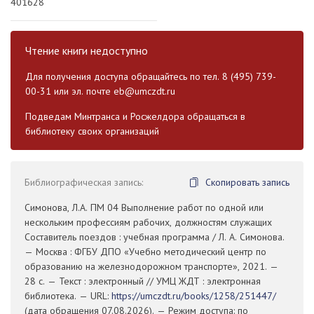
401628
Чтение книги недоступно
Для получения доступа обращайтесь по тел. 8 (495) 739-
00-31 или эл. почте
eb@umczdt.ru
Подведам Минтранса и Росжелдора обращаться в
библиотеку своих организаций
Библиографическая запись:
Скопировать запись
Симонова, Л.А. ПМ 04 Выполнение работ по одной или
нескольким профессиям рабочих, должностям служащих
Составитель поездов : учебная программа / Л. А. Симонова.
— Москва : ФГБУ ДПО «Учебно методический центр по
образованию на железнодорожном транспорте», 2021. —
28 с. — Текст : электронный // УМЦ ЖДТ : электронная
библиотека. — URL:
https://umczdt.ru/books/1258/251447/
(дата обращения 07.08.2026). — Режим доступа: по