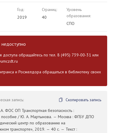
Год:
Страниц:
Уровень
образования:
2019
40
СПО
и недоступно
 доступа обращайтесь по тел. 8 (495) 739-00-31 или
umczdt.ru
транса и Росжелдора обращаться в библиотеку своих
ская запись:
Скопировать запись
А. ФОС ОП Транспортная безопасность :
 пособие / Ю. А. Мартынова. — Москва : ФГБУ ДПО
дический центр по образованию на
ом транспорте», 2019. — 40 с. — Текст :