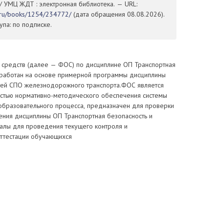
/ УМЦ ЖДТ : электронная библиотека. — URL:
t.ru/books/1254/234772/
(дата обращения 08.08.2026).
па: по подписке.
средств (далее — ФОС) по дисциплине ОП Транспортная
зработан на основе примерной программы дисциплины
тей СПО железнодорожного транспорта.ФОС является
стью нормативно-методического обеспечения системы
 образовательного процесса, предназначен для проверки
ения дисциплины ОП Транспортная безопасность и
алы для проведения текущего контроля и
ттестации обучающихся