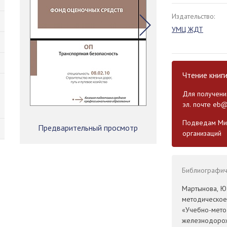
Издательство:
УМЦ ЖДТ
Чтение книг
Для получения
эл. почте
eb@
Подведам Мин
Предварительный просмотр
организаций
Библиографиче
Мартынова, Ю.
методическое
«Учебно-мето
железнодорожн