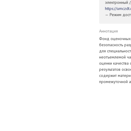
электронный /
https://umczd
— Режим досту
Аннотация
Фонд оценочных 
безопасность ра
для специальнос
неотъемлемой ча
оценки качества
результатов осво
содержит матери
промежуточной а