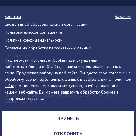
Контакты
Вакансии
Сведения об образовательной организации
Пользовательское соглашение
Политика конфиденциальности
Согласие на обработку персональных данных
Напишите нам
Наш веб-сайт использует Cookies для улучшения
Разработано в Victory
работоспособности веб-сайта, анализа использования данных
сайта. Продолжая работу на веб-сайте, Вы даете свое согласие на
обработку своих персональных данных в соответствии с
Политикой
сайта
в отношении персональных данных, опубликованной на
нашем веб-сайте. Вы можете запретить обработку Cookies в
© 2013-2026 ФГБУ ДПО «УМЦ ЖДТ» 105082, г. Москва, ул.
настройках браузера.
Бакунинская, д. 71
Телефон:
8 (495) 739-00-30
info@umczdt.ru
схема проезда
ПРИНЯТЬ
Все права на материалы, находящиеся на сайте, охраняются в
соответствии с законодательством РФ, в том числе, об авторском
ОТКЛОНИТЬ