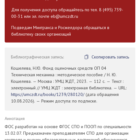
Для получения доступа обращайтесь по тел. 8 (495) 739-
00-31 или эл. почте
eb@umczdt.ru
Подведам Минтранса и Росжелдора обращаться в
библиотеку своих организаций
Библиографическая запись:
Скопировать запись
Кошелева, Н.Ю. Фонд оценочных средств ОП 04
Техническая механика : методическое пособие / Н. Ю.
Кошелева. — Москва : УМЦ ЖДТ, 2023. — 112 с. — Текст :
электронный // УМЦ ЖДТ : электронная библиотека. — URL:
https://umczdt.ru/books/1239/280120/
(дата обращения
10.08.2026). — Режим доступа: по подписке.
Аннотация
ФОС разработан на основе ФГОС СПО и ПООП по специальности
13.02.07. Предназначен преподавателям СПО для организации
контроля и оценки образовательных достижений обучающихся,