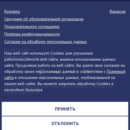
Контакты
Вакансии
Сведения об образовательной организации
Пользовательское соглашение
Политика конфиденциальности
Согласие на обработку персональных данных
Напишите нам
Наш веб-сайт использует Cookies для улучшения
Разработано в Victory
работоспособности веб-сайта, анализа использования данных
сайта. Продолжая работу на веб-сайте, Вы даете свое согласие на
обработку своих персональных данных в соответствии с
Политикой
сайта
в отношении персональных данных, опубликованной на
нашем веб-сайте. Вы можете запретить обработку Cookies в
© 2013-2026 ФГБУ ДПО «УМЦ ЖДТ» 105082, г. Москва, ул.
настройках браузера.
Бакунинская, д. 71
Телефон:
8 (495) 739-00-30
info@umczdt.ru
схема проезда
ПРИНЯТЬ
Все права на материалы, находящиеся на сайте, охраняются в
соответствии с законодательством РФ, в том числе, об авторском
ОТКЛОНИТЬ
праве и смежных правах.