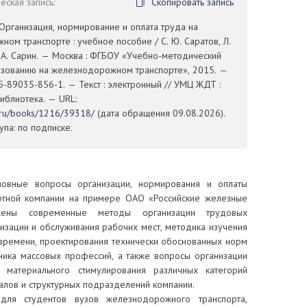
ская запись:
Скопировать запись
 Организация, нормирование и оплата труда на
ом транспорте : учебное пособие / С. Ю. Саратов, Л.
. А. Сарин. — Москва : ФГБОУ «Учебно-методический
азованию на железнодорожном транспорте», 2015. —
5-89035-856-1. — Текст : электронный // УМЦ ЖДТ :
иблиотека. — URL:
t.ru/books/1216/39318/
(дата обращения 09.08.2026).
па: по подписке.
новные вопросы организации, нормирования и оплаты
ртной компании на примере ОАО «Российские железные
жены современные методы организации трудовых
изации и обслуживания рабочих мест, методика изучения
 времени, проектирования технически обоснованных норм
ника массовых профессий, а также вопросы организации
 материального стимулирования различных категорий
алов и структурных подразделений компании.
для студентов вузов железнодорожного транспорта,