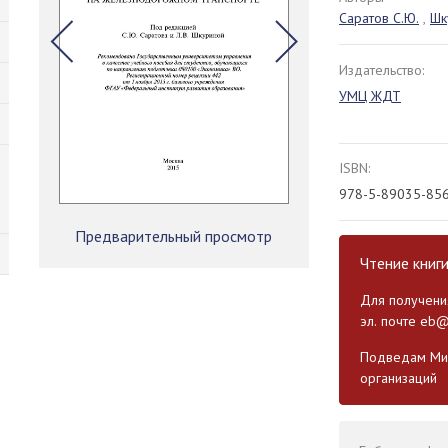
Саратов С.Ю.
,
Шк
Издательство:
УМЦ ЖДТ
ISBN:
978-5-89035-85
Предварительный просмотр
Чтение книг
Для получения
эл. почте
eb@
Подведам Мин
организаций