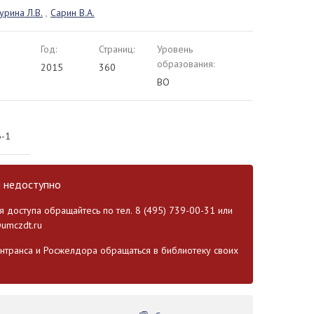
урина Л.В.
,
Сарин В.А.
Год:
Страниц:
Уровень
образования:
2015
360
ВО
6-1
и недоступно
 доступа обращайтесь по тел. 8 (495) 739-00-31 или
umczdt.ru
транса и Росжелдора обращаться в библиотеку своих