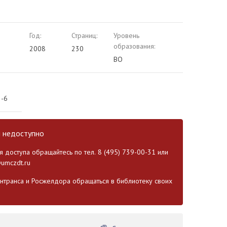
Год:
Страниц:
Уровень
образования:
2008
230
ВО
2-6
и недоступно
 доступа обращайтесь по тел. 8 (495) 739-00-31 или
umczdt.ru
транса и Росжелдора обращаться в библиотеку своих