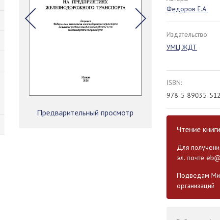
Федоров Е.А.
Издательство:
УМЦ ЖДТ
ISBN:
978-5-89035-51
Предварительный просмотр
Чтение книг
Для получения
эл. почте
eb@
Подведам Мин
организаций