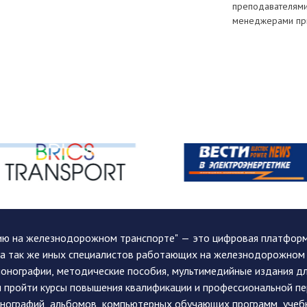
преподавателями
менеджерами пр
ию на железнодорожном транспорте" — это цифровая платформа
, а так же иных специалистов работающих на железнодорожном
монографии, методические пособия, мультимедийные издания дл
и пройти курсы повышения квалификации и профессиональной п
монографий, альбомов, компьютерных обучающих программ, учеб