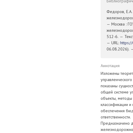
Библиографиче
Федоров, Е.А.
железнодорожн
— Москва : Г
железнодорож
512-6. — Текс
— URL:
https:
06.08.2026). 
Аннотация
Изложены теорет
управленческого
показаны сущност
общей системе уп
объекты, методы
классификации и
обеспечения бюд
ответственности.
Предназначено д
железнодорожног