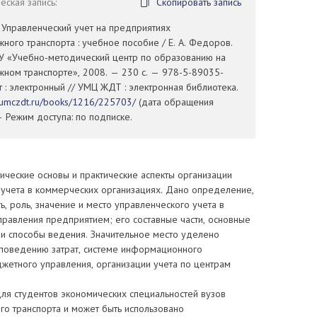
ская запись:
Скопировать запись
 Управленческий учет на предприятиях
ого транспорта : учебное пособие / Е. А. Федоров.
ОУ «Учебно-методический центр по образованию на
ном транспорте», 2008. — 230 с. — 978-5-89035-
т : электронный // УМЦ ЖДТ : электронная библиотека.
//umczdt.ru/books/1216/225703/
(дата обращения
— Режим доступа: по подписке.
ические основы и практические аспекты организации
 учета в коммерческих организациях. Дано определение,
ь, роль, значение и место управленческого учета в
равления предприятием; его составные части, основные
 и способы ведения. Значительное место уделено
 поведению затрат, системе информационного
жетного управления, организации учета по центрам
ля студентов экономических специальностей вузов
о транспорта и может быть использовано