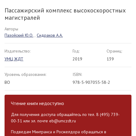
Пассажирский комплекс высокоскоростных
магистралей
Авторы
Пазойский Ю.О.
,
Сидраков А.А.
Издательство:
Год:
Страниц:
УМЦ ЖДТ
2019
139
Уровень образования:
ISBN:
ВО
978-5-907055-58-2
Чтение книги недоступно
Для получения доступа обращайтесь по тел. 8 (495) 739-
00-31 или эл. почте
eb@umczdt.ru
Подведам Минтранса и Росжелдора обращаться в