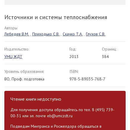
Источники и системы теплоснабжения
Авторы
Лебедев В.М.
,
Приходько С.В.
,
Скачко Т.А.
,
Глухов С.В.
Издательство:
Год:
Страниц:
УМЦ ЖДТ
2013
384
Уровень образования:
ISBN:
ВО, Проф. подготовка
978-5-89035-768-7
Чтение книги недоступно
Для получения доступа обращайтесь по тел. 8 (495) 739-
00-31 или эл. почте
eb@umczdt.ru
Подведам Минтранса и Росжелдора обращаться в