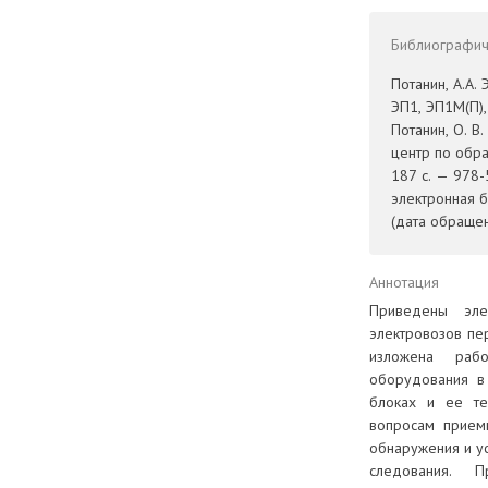
Библиографиче
Потанин, А.А.
ЭП1, ЭП1М(П),
Потанин, О. В
центр по обр
187 с. — 978-
электронная б
(дата обращен
Аннотация
Приведены эле
электровозов пе
изложена раб
оборудования в 
блоках и ее те
вопросам прием
обнаружения и ус
следования. П