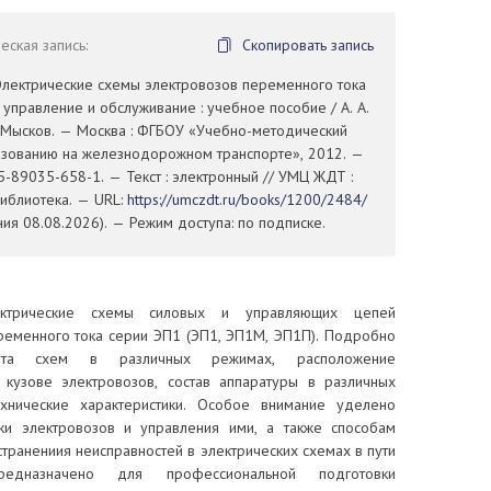
ская запись:
Скопировать запись
 Электрические схемы электровозов переменного тока
 управление и обслуживание : учебное пособие / А. А.
. Мысков. — Москва : ФГБОУ «Учебно-методический
азованию на железнодорожном транспорте», 2012. —
5-89035-658-1. — Текст : электронный // УМЦ ЖДТ :
иблиотека. — URL:
https://umczdt.ru/books/1200/2484/
ия 08.08.2026). — Режим доступа: по подписке.
ктрические схемы силовых и управляющих цепей
ременного тока серии ЭП1 (ЭП1, ЭП1М, ЭП1П). Подробно
ота схем в различных режимах, расположение
кузове электровозов, состав аппаратуры в различных
хнические характеристики. Особое внимание уделено
ки электровозов и управления ими, а также способам
транениия неисправностей в электрических схемах в пути
редназначено для профессиональной подготовки