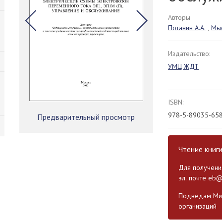
Авторы
Потанин А.А.
,
Мыс
Издательство:
УМЦ ЖДТ
ISBN:
978-5-89035-65
Предварительный просмотр
Чтение книг
Для получения
эл. почте
eb@
Подведам Мин
организаций