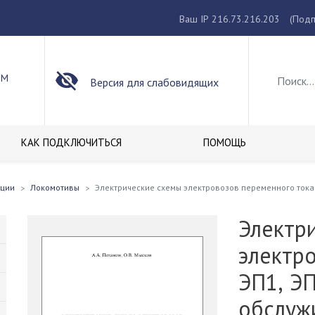
Ваш IP 216.73.216.203
(Подп
ОМ
Версия для слабовидящих
КАК ПОДКЛЮЧИТЬСЯ
ПОМОЩЬ
кции
Локомотивы
Электрические схемы электровозов переменного тока
Электр
электр
ЭП1, ЭП
обслуж