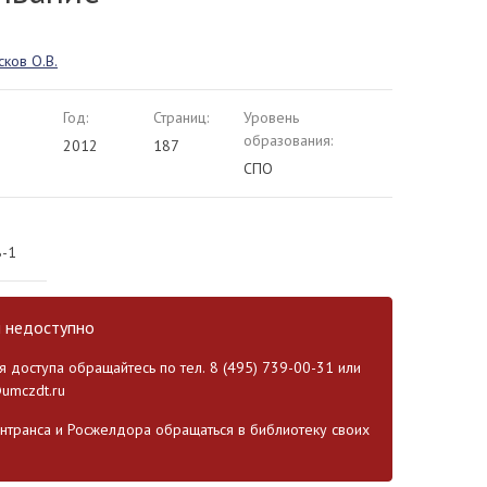
ков О.В.
Год:
Страниц:
Уровень
образования:
2012
187
СПО
8-1
и недоступно
 доступа обращайтесь по тел. 8 (495) 739-00-31 или
umczdt.ru
транса и Росжелдора обращаться в библиотеку своих