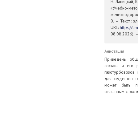
Н. Лапицкий, 
«Учебно-мето
железнодорож
0. — Текст : 
URL:
https://u
08.08.2026). 
Аннотация
Приведены общи
состава и его р
газотурбовозов 
для студентов т
может быть по
связанным с эксп