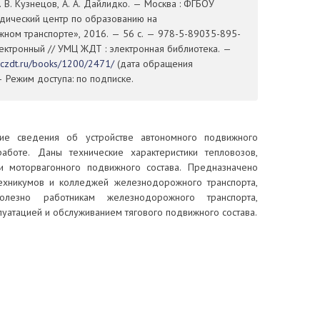
К. В. Кузнецов, А. А. Дайлидко. — Москва : ФГБОУ
дический центр по образованию на
ном транспорте», 2016. — 56 с. — 978-5-89035-895-
электронный // УМЦ ЖДТ : электронная библиотека. —
mczdt.ru/books/1200/2471/
(дата обращения
— Режим доступа: по подписке.
е сведения об устройстве автономного подвижного
аботе. Даны технические характеристики тепловозов,
и моторвагонного подвижного состава. Предназначено
ехникумов и колледжей железнодорожного транспорта,
лезно работникам железнодорожного транспорта,
луатацией и обслуживанием тягового подвижного состава.