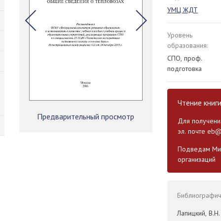
УМЦ ЖДТ
Уровень
образования:
СПО, проф.
подготовка
Чтение книг
Предварительный просмотр
Для получения
эл. почте
eb@
Подведам Мин
организаций
Библиографиче
Лапицкий, В.Н