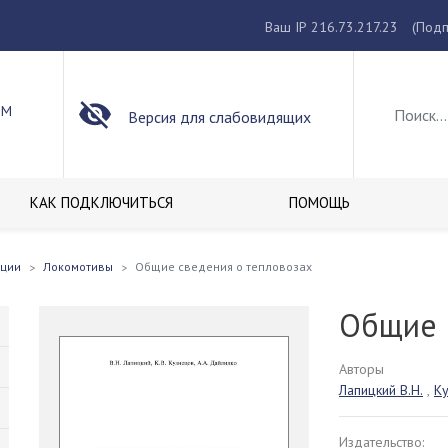
Ваш IP 216.73.217.23
(Подп
ОМ
Версия для слабовидящих
КАК ПОДКЛЮЧИТЬСЯ
ПОМОЩЬ
кции
Локомотивы
Общие сведения о тепловозах
Общие 
Авторы
Лапицкий В.Н.
,
Ку
Издательство: