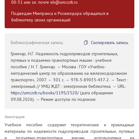
00-31 или эл. почте
eb@umczdt.ru
Подведам Минтранса и Росжелдора обращаться в
библиотеку своих организаций
Библиографическая запись:
Скопировать запись
Гринчар, Н.Г. Надежность гидроприводов строительных,
путевых и подъемно-транспортных машин : учебное
пособие / Н. Г. Гринчар. — Москва : ГОУ «Учебно-
методический центр по образованию на железнодорожном
транспорте», 2007. — 301 с. — 978-5-89035-437-2. — Текст :
электронный // УМЦ ЖДТ : электронная библиотека. — URL:
https://umczdt.ru/books/1195/2520/
(дата обращения
09.08.2026). — Режим доступа: по подписке.
Аннотация
Учебное пособие содержит теоретические и прикладные
материалы по надежности гидроприводов строительных, путевых
и подъемно-транспортных машин, используемых на