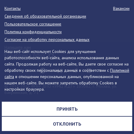
Контакты
Вакансии
Сведения об образовательной организации
Пользовательское соглашение
Политика конфиденциальности
Согласие на обработку персональных данных
Напишите нам
Наш веб-сайт использует Cookies для улучшения
Разработано в Victory
работоспособности веб-сайта, анализа использования данных
сайта. Продолжая работу на веб-сайте, Вы даете свое согласие на
обработку своих персональных данных в соответствии с
Политикой
сайта
в отношении персональных данных, опубликованной на
нашем веб-сайте. Вы можете запретить обработку Cookies в
© 2013-2026 ФГБУ ДПО «УМЦ ЖДТ» 105082, г. Москва, ул.
настройках браузера.
Бакунинская, д. 71
Телефон:
8 (495) 739-00-30
info@umczdt.ru
схема проезда
ПРИНЯТЬ
Все права на материалы, находящиеся на сайте, охраняются в
соответствии с законодательством РФ, в том числе, об авторском
ОТКЛОНИТЬ
праве и смежных правах.