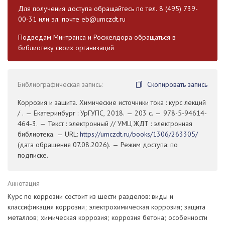
Для получения доступа обращайтесь по тел. 8 (495) 739-
00-31 или эл. почте
eb@umczdt.ru
Подведам Минтранса и Росжелдора обращаться в
библиотеку своих организаций
Библиографическая запись:
Скопировать запись
Коррозия и защита. Химические источники тока : курс лекций
/ . — Екатеринбург : УрГУПС, 2018. — 203 с. — 978-5-94614-
464-3. — Текст : электронный // УМЦ ЖДТ : электронная
библиотека. — URL:
https://umczdt.ru/books/1306/263305/
(дата обращения 07.08.2026). — Режим доступа: по
подписке.
Аннотация
Курс по коррозии состоит из шести разделов: виды и
классификация коррозии; электрохимическая коррозия; защита
металлов; химическая коррозия; коррозия бетона; особенности