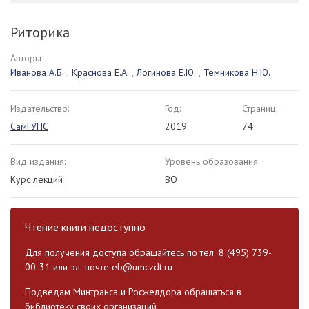
Риторика
Авторы
Иванова А.Б.
,
Краснова Е.А.
,
Логинова Е.Ю.
,
Темникова Н.Ю.
Издательство:
Год:
Страниц:
СамГУПС
2019
74
Вид издания:
Уровень образования:
Курс лекций
ВО
Чтение книги недоступно
Для получения доступа обращайтесь по тел. 8 (495) 739-
00-31 или эл. почте
eb@umczdt.ru
Подведам Минтранса и Росжелдора обращаться в
библиотеку своих организаций