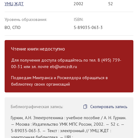
УМЦ ЖДТ
2002
52
Уровень образования:
ISBN:
ВО, СПО
5-89035-063-3
Чтение книги недоступно
Для получения доступа обращайтесь по тел. 8 (495) 739-
00-31 или эл. почте
eb@umczdt.ru
Подведам Минтранса и Росжелдора обращаться в
библиотеку своих организаций
Библиографическая запись:
Скопировать запись
Гуркин, А.Н. Электротехника : учебное пособие / А. Н. Гуркин.
— Москва : Издательство УМК МПС России, 2002. — 52 с. —
5-89035-063-3. — Текст : электронный // УМЦ ЖДТ :
электронная библиотека. — URL: