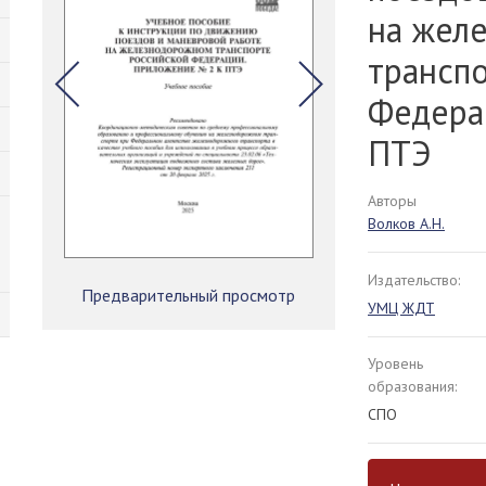
на жел
трансп
Федера
ПТЭ
Авторы
Волков А.Н.
Издательство:
Предварительный просмотр
УМЦ ЖДТ
Уровень
образования:
СПО