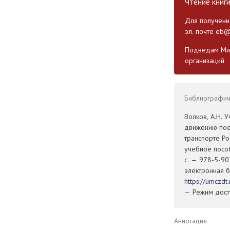
Чтение книг
Для получения
эл. почте
eb@
Подведам Мин
организаций
Библиографиче
Волков, А.Н. 
движению пое
транспорте Р
учебное пособ
с. — 978-5-90
электронная б
https://umczd
— Режим досту
Аннотация