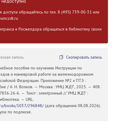
и недоступно
 доступа обращайтесь по тел. 8 (495) 739-00-31 или
umczdt.ru
транса и Росжелдора обращаться в библиотеку своих
ская запись:
Скопировать запись
Учебное пособие по изучению Инструкции по
здов и маневровой работе на железнодорожном
оссийской Федерации. Приложение №2 к ПТЭ :
ие / А. Н. Волков. — Москва : УМЦ ЖДТ, 2025. — 408
7836-26-6. — Текст : электронный // УМЦ ЖДТ :
иблиотека. — URL:
t.ru/books/1037/296848/
(дата обращения 08.08.2026).
па: по подписке.