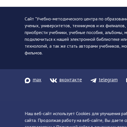
Сайт "Учебно-методического центра по образован
ученых, университетов, техникумов и их филиалов
приобрести учебники, учебные пособия, альбомы, 
подключиться к нашей электронной библиотеке ил
технологий, а так же стать авторами учебников, 
фильмов.
max
вконтакте
telegram
Наш веб-сайт использует Cookies для улучшения р
сайта. Продолжая работу на веб-сайте, Вы даете с
© 2013-2026 ФГБУ ДПО «УМЦ ЖДТ» 105082, г. Москва, ул. Баку
Телефон:
8 (495) 739-00-30
info@umczdt.ru
схема проезда