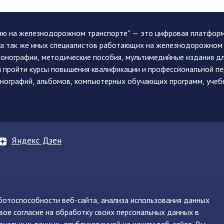
ию на железнодорожном транспорте" — это цифровая платформа
, а так же иных специалистов работающих на железнодорожном
монографии, методические пособия, мультимедийные издания дл
и пройти курсы повышения квалификации и профессиональной п
монографий, альбомов, компьютерных обучающих программ, учеб
Яндекс Дзен
аботоспособности веб-сайта, анализа использования данных
вое согласие на обработку своих персональных данных в
нинская, д. 71