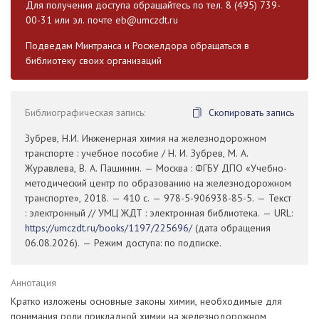
Для получения доступа обращайтесь по тел. 8 (495) 739-
00-31 или эл. почте
eb@umczdt.ru
Подведам Минтранса и Росжелдора обращаться в
библиотеку своих организаций
Библиографическая запись:
Скопировать запись
Зубрев, Н.И. Инженерная химия на железнодорожном
транспорте : учебное пособие / Н. И. Зубрев, М. А.
Журавлева, В. А. Пашинин. — Москва : ФГБУ ДПО «Учебно-
методический центр по образованию на железнодорожном
транспорте», 2018. — 410 с. — 978-5-906938-85-5. — Текст
: электронный // УМЦ ЖДТ : электронная библиотека. — URL:
https://umczdt.ru/books/1197/225696/
(дата обращения
06.08.2026). — Режим доступа: по подписке.
Аннотация
Кратко изложены основные законы химии, необходимые для
понимания роли прикладной химии на железнодорожном