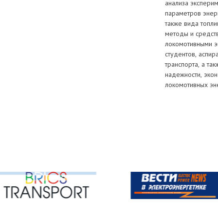
анализа экспери
параметров энер
также вида топл
методы и средст
локомотивными э
студентов, аспи
транспорта, а т
надежности, экон
локомотивных эне