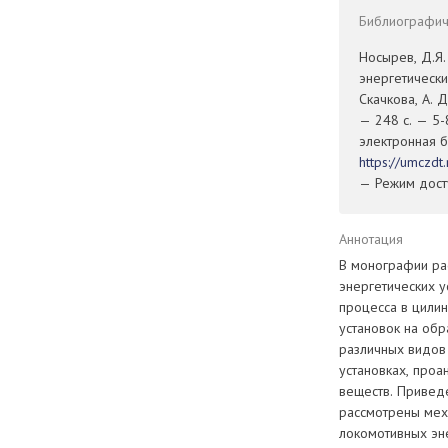
Библиографиче
Носырев, Д.Я
энергетически
Скачкова, А. 
— 248 с. — 5-
электронная б
https://umczd
— Режим досту
Аннотация
В монографии ра
энергетических у
процесса в цили
установок на об
различных видов
установках, проа
веществ. Привед
рассмотрены мех
локомотивных эне