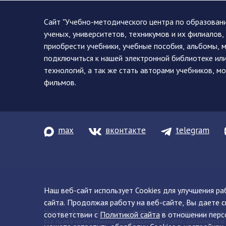
Сайт "Учебно-методического центра по образован
ученых, университетов, техникумов и их филиалов
приобрести учебники, учебные пособия, альбомы, 
подключиться к нашей электронной библиотеке ил
технологий, а так же стать авторами учебников, 
фильмов.
max
вконтакте
telegram
Наш веб-сайт использует Cookies для улучшения р
сайта. Продолжая работу на веб-сайте, Вы даете с
© 2013-2026 ФГБУ ДПО «УМЦ ЖДТ» 105082, г. Москва, ул. Баку
Телефон:
8 (495) 739-00-30
info@umczdt.ru
схема проезда
соответствии с
Политикой сайта
в отношении перс
Все права на материалы, находящиеся на сайте, охраняются в