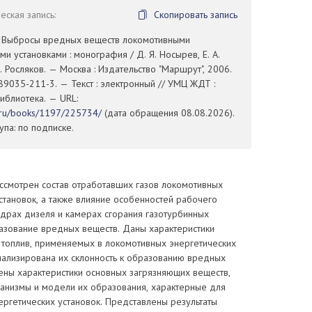
ская запись:
Скопировать запись
. Выбросы вредных веществ локомотивными
ми установками : монография / Д. Я. Носырев, Е. А.
Д. Росляков. — Москва : Издательство "Маршрут", 2006.
89035-211-3. — Текст : электронный // УМЦ ЖДТ :
иблиотека. — URL:
t.ru/books/1197/225734/
(дата обращения 08.08.2026).
па: по подписке.
ссмотрен состав отработавших газов локомотивных
становок, а также влияние особенностей рабочего
ндрах дизеля и камерах сгорания газотурбинных
разование вредных веществ. Даны характеристики
 топлив, применяемых в локомотивных энергетических
нализирована их склонность к образованию вредных
ены характеристики основных загрязняющих веществ,
анизмы и модели их образования, характерные для
ргетических установок. Представлены результаты