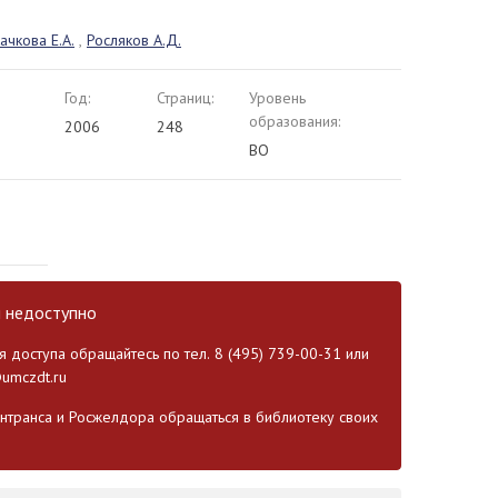
ачкова Е.А.
,
Росляков А.Д.
Год:
Страниц:
Уровень
образования:
2006
248
ВО
и недоступно
 доступа обращайтесь по тел. 8 (495) 739-00-31 или
umczdt.ru
транса и Росжелдора обращаться в библиотеку своих