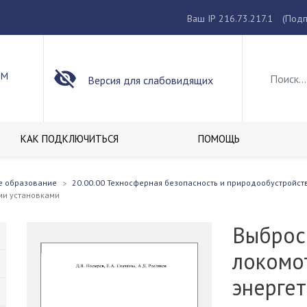
Ваш IP 216.73.217.1
(Подп
ОМ
Версия для слабовидящих
КАК ПОДКЛЮЧИТЬСЯ
ПОМОЩЬ
е образование
20.00.00 Техносферная безопасность и природообустройст
ми установками
Выброс
локомо
энерге