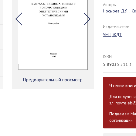
Авторы
Носырев Д.Я.
,
Ск
Издательство:
УМЦ ЖДТ
ISBN:
5-89035-211-3
Предварительный просмотр
Чтение книг
Для получения
эл. почте
eb@
Подведам Мин
организаций