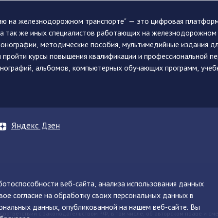
ию на железнодорожном транспорте" — это цифровая платформа
, а так же иных специалистов работающих на железнодорожном
монографии, методические пособия, мультимедийные издания дл
и пройти курсы повышения квалификации и профессиональной п
монографий, альбомов, компьютерных обучающих программ, учеб
Яндекс Дзен
аботоспособности веб-сайта, анализа использования данных
вое согласие на обработку своих персональных данных в
нинская, д. 71
ональных данных, опубликованной на нашем веб-сайте. Вы
 соответствии с законодательством РФ, в том числе, об авторском праве и см