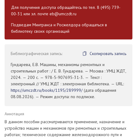
Для получения доступа обращайтесь по тел. 8 (495) 739-
00-31 или эл. почте
eb@umczdt.ru
Подведам Минтранса и Росжелдора обращаться в
библиотеку своих организаций
Библиографическая запись:
Скопировать запись
Гундарева, Е.В. Машины, механизмы ремонтных и
строительных работ : / Е. В. Гундарева. — Москва : УМЦ ЖДТ,
2024. — 200 с. — 978-5-907695-31-3. — Текст :
электронный // УМЦ ЖДТ : электронная библиотека. — URL:
https://umczdt.ru/books/1195/289999/
(дата обращения
08.08.2026). — Режим доступа: по подписке.
Аннотация
В данном пособии рассматриваются применение, назначение и
устройство машин и механизмов при ремонтных и строительных
работах; техническое содержание железнодорожного пути и