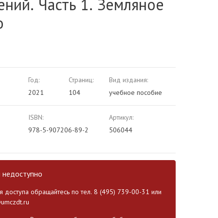
ний. Часть 1. Земляное
о
Год:
Страниц:
Вид издания:
2021
104
учебное пособие
ISBN:
Артикул:
978-5-907206-89-2
506044
и недоступно
 доступа обращайтесь по тел. 8 (495) 739-00-31 или
umczdt.ru