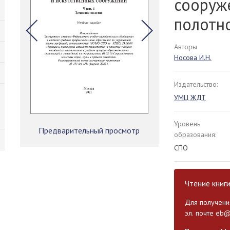
сооруже
полотн
Авторы
Носова И.Н.
Издательство:
УМЦ ЖДТ
Уровень
Предварительный просмотр
образования:
СПО
Чтение книг
Для получения
эл. почте
eb@