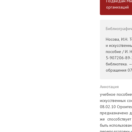
Подведам Мин
организаций
Библиографиче
Носова, И.Н. 
и искусственн
пособие / И. 
5-907206-89-2
библиотека. 
обращения 07.
Аннотация
учебное пособие 
искусственных со
08.02.10 Строите
предназначено дл
же способствует
быть использова
переподготовки 