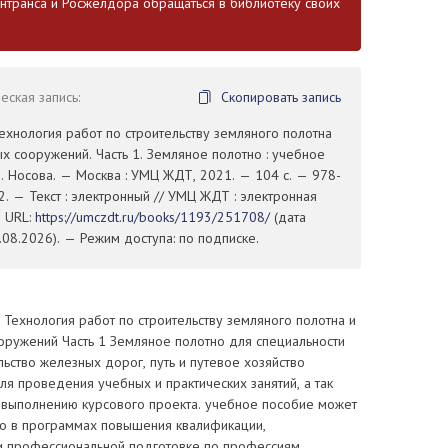
транса и Росжелдора обращаться в библиотеку своих
ская запись:
Скопировать запись
Технология работ по строительству земляного полотна
ых сооружений. Часть 1. Земляное полотно : учебное
Н. Носова. — Москва : УМЦ ЖДТ, 2021. — 104 с. — 978-
. — Текст : электронный // УМЦ ЖДТ : электронная
— URL:
https://umczdt.ru/books/1193/251708/
(дата
08.2026). — Режим доступа: по подписке.
Технология работ по строительству земляного полотна и
оружений Часть 1 Земляное полотно для специальности
льство железных дорог, путь и путевое хозяйство
я проведения учебных и практических занятий, а так
 выполнению курсового проекта. учебное пособие может
но в программах повышения квалификации,
и профессиональной подготовке по профессиям.