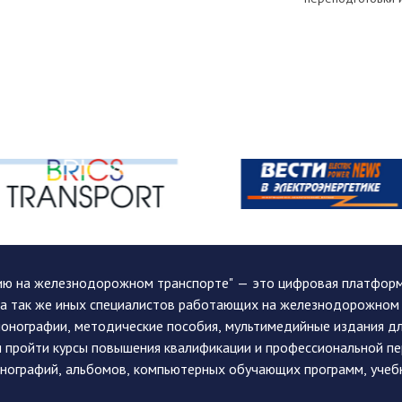
ию на железнодорожном транспорте" — это цифровая платформа
, а так же иных специалистов работающих на железнодорожном
монографии, методические пособия, мультимедийные издания дл
и пройти курсы повышения квалификации и профессиональной п
монографий, альбомов, компьютерных обучающих программ, учеб