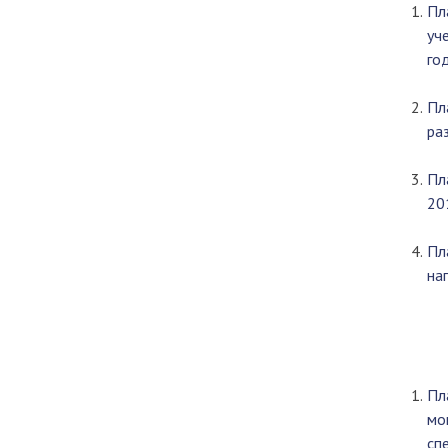
Пл
уч
год
Пл
ра
Пл
20
Пл
на
Пл
мо
сп