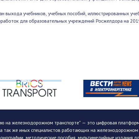
ан выхода учебников, учебных пособий, иллюстрированных уче
зработок для образовательных учреждений Росжелдора на 2019
ию на железнодорожном транспорте" — это цифровая платформа
, а так же иных специалистов работающих на железнодорожном
монографии, методические пособия, мультимедийные издания дл