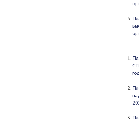
ор
Пл
вы
ор
Пл
СП
год
Пл
на
20
Пл