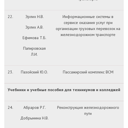
22.
Эрлих Н.В.
Информационные системы в
сервисе оказания услуг при
Эрлих А.В.
организации грузовых перевозок на
железнодорожном транспорте
Ефимова Т.Б.
Папировская
Л.И.
23.
Пазойский Ю.О.
Пассажирский комплекс ВСМ
Учебники и учебные пособия для техникумов и колледжей
24.
Абраров Р.Г.
Реконструкция железнодорожного
пути
Добрынина Н.В.