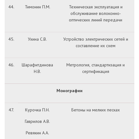
44.
Тимонин П.М.
Техническая эксплуатация и
обслуживание волоконно-
оптических линий передачи
45.
Ухина С.В.
Устройство электрических сетей и
составление их схем
46.
Шарафитдинова
Метрология, стандартизация и
Н.В.
сертификация
Монографии
47.
Курочка П.Н.
Бетоны на мелких песках
Гаврилов А.В.
Ревякин А.А.