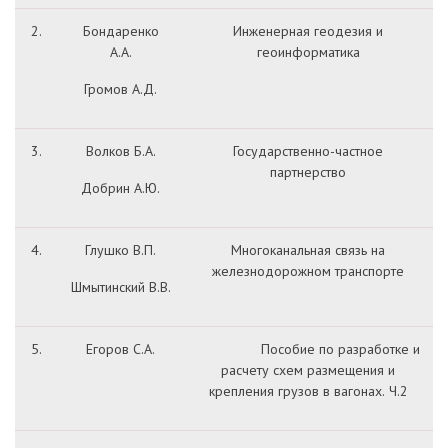
2.
Бондаренко
Инженерная геодезия и
А.А.
геоинформатика
Громов А.Д.
3.
Волков Б.А.
Государственно-частное
партнерство
Добрин А.Ю.
4.
Глушко В.П.
Многоканальная связь на
железнодорожном транспорте
Шмытинский В.В.
5.
Егоров С.А.
Пособие по разработке и
расчету схем размещения и
крепления грузов в вагонах. Ч.2