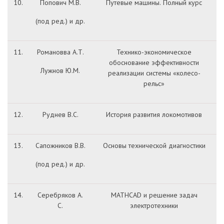
10.
Попович М.В.
Путевые машины. Полный курс
(под ред.) и др.
11.
Романовва А.Т.
Технико-экономическое
обоснование эффективности
Лужнов Ю.М.
реализации системы «колесо-
рельс»
12.
Руднев В.С.
История развития локомотивов
13.
Сапожников В.В.
Основы технической диагностики
(под ред.) и др.
14.
Серебряков А.
MATHCAD и решение задач
С.
электротехники