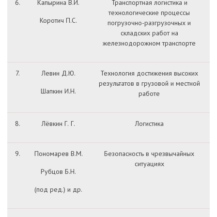
6.
Капырина В.И.
Транспортная логистика и
технологические процессы
Коротич П.С.
погрузочно-разгрузочных и
складских работ на
железнодорожном транспорте
7.
Левин Д.Ю.
Технология достижения высоких
результатов в грузовой и местной
Шапкин И.Н.
работе
8.
Лёвкин Г. Г.
Логистика
9.
Пономарев В.М.
Безопасность в чрезвычайных
ситуациях
Рубцов Б.Н.
(под ред.) и др.