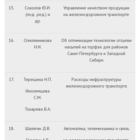
15.
Соколов Ю.И.
Управление качеством продукции
(под. ред.) и
на железнодорожном транспорте
др.
16.
Стеклянникова
Об оптимизации технологии отсыпки
Н.И.
насыпей на торфах для районов
Санкт-Петербурга и Западной
Сибири
17.
Терешина Н.П.
Расходы инфраструктуры
железнодорожного транспорта
Иноземцева
С.М.
Токарева В.А.
18.
Шалягин Д.В.
Автоматика, телемеханика и связь