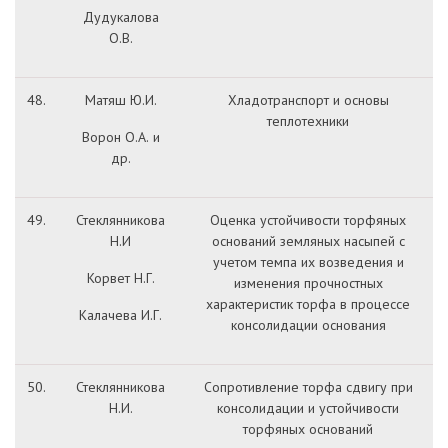
Дудукалова
О.В.
48.
Матяш Ю.И.
Хладотранспорт и основы
теплотехники
Ворон О.А. и
др.
49.
Стеклянникова
Оценка устойчивости торфяных
Н.И
оснований земляных насыпей с
учетом темпа их возведения и
Корвет Н.Г.
изменения прочностных
характеристик торфа в процессе
Калачева И.Г.
консолидации основания
50.
Стеклянникова
Сопротивление торфа сдвигу при
Н.И.
консолидации и устойчивости
торфяных оснований