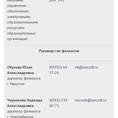
начальник
доб. 141
управления
обеспечения
электронными
образовательными
ресурсами
образовательных
организаций
Руководство филиалов
Обухова Юлия
8(3952) 64-
irk@umczdt.ru
Александровна
-
37-26
директор филиала в
г. Иркутске
Чернякова Надежда
8(383)-319-
novosib@umczdt.ru
Александровна
-
60-71
директор филиала в
г. Новосибирске