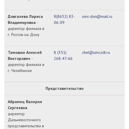
Довгалева Лариса
8(8632) 83-
umc-don@mail.ru
Владимировна
-
06-09
директор филиала в
г. Ростов-на-Дону
Тамошин Алексей
8 (351)
chel@umczdt.ru
Викторович
-
268-47-66
директор
филиала в
г. Челябинске
Представительство
Абрамец Валерия
Сергеевна
директор
Дальневосточного
представительства в