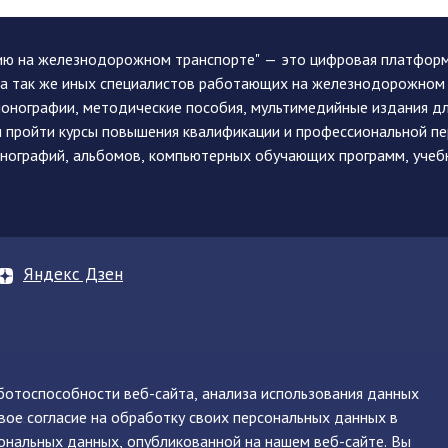
ию на железнодорожном транспорте" — это цифровая платформа
, а так же иных специалистов работающих на железнодорожном
монографии, методические пособия, мультимедийные издания дл
и пройти курсы повышения квалификации и профессиональной п
монографий, альбомов, компьютерных обучающих программ, учеб
Яндекс Дзен
аботоспособности веб-сайта, анализа использования данных
вое согласие на обработку своих персональных данных в
нинская, д. 71
ональных данных, опубликованной на нашем веб-сайте. Вы