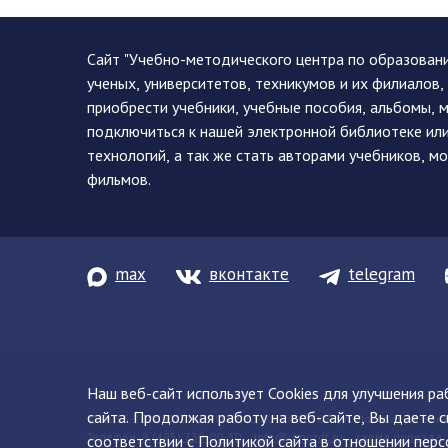
Сайт "Учебно-методического центра по образован
ученых, университетов, техникумов и их филиалов
приобрести учебники, учебные пособия, альбомы, 
подключиться к нашей электронной библиотеке ил
технологий, а так же стать авторами учебников, 
фильмов.
max
вконтакте
telegram
Наш веб-сайт использует Cookies для улучшения р
сайта. Продолжая работу на веб-сайте, Вы даете с
© 2013-2026 ФГБУ ДПО «УМЦ ЖДТ» 105082, г. Москва, ул. Баку
Телефон:
8 (495) 739-00-30
info@umczdt.ru
схема проезда
соответствии с
Политикой сайта
в отношении перс