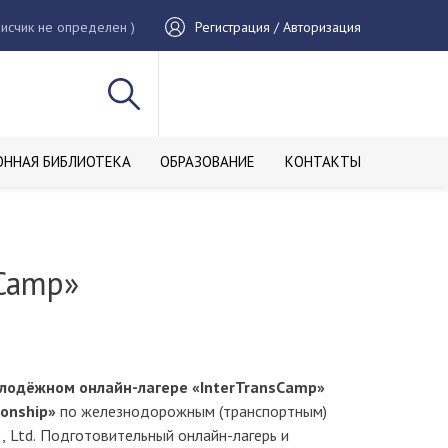
исчик не определен )
Регистрация / Авторизация
ОННАЯ БИБЛИОТЕКА
ОБРАЗОВАНИЕ
КОНТАКТЫ
Camp»
одёжном онлайн-лагере «InterTransCamp»
onship»
по железнодорожным (транспортным)
, Ltd. Подготовительный онлайн-лагерь и