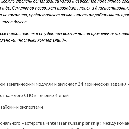
высокую степень детализации узлов и агрегатов подвижного со
 и др. Симулятор позволяет проводить поиск и диагностировани
атов локомотива, предоставляет возможность отрабатывать пра
ногое другое.
цессе предоставляет студентам возможность применения теоре
нально-личностных компетенций».
ем тематическим модулям и включает 24 технических задания ч
от каждого СПО в течение 4 дней.
итайскими экспертами.
онального мастерства «
InterTransСhampionship
» между коман