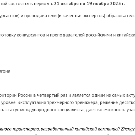
тий состоятся в период
с 21 октября по 19 ноября 2025 г.
урсантов) и преподаватели (в качестве экспертов) образовате
готовку конкурсантов и преподавателей российскими и китайск
агона
ритории России в четвертый раз и является одним из самых ак
ровне. Эксплуатация трехмерного тренажера, решение десятко
ить статус международного специалиста, дает возможность у
го транспорта, разработанный китайской компанией Zhengzhou Ji