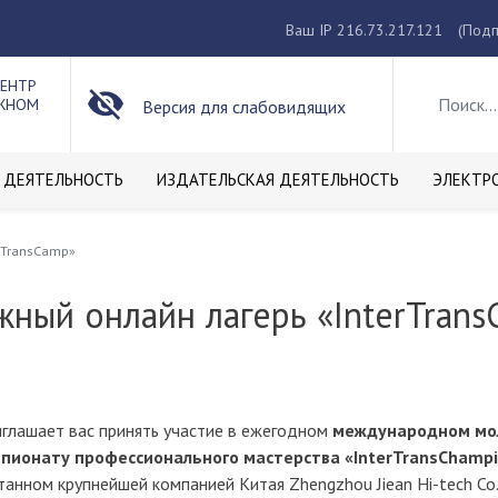
Ваш IP 216.73.217.121
(Подп
ЦЕНТР
ОЖНОМ
Версия для слабовидящих
 ДЕЯТЕЛЬНОСТЬ
ИЗДАТЕЛЬСКАЯ ДЕЯТЕЛЬНОСТЬ
ЭЛЕКТР
rTransCamp»
ый онлайн лагерь «InterTrans
ашает вас принять участие в ежегодном
международном мол
пионату профессионального мастерства «InterTransСhampi
анном крупнейшей компанией Китая Zhengzhou Jiean Hi-tech Co.