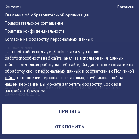
Контакты
Вакансии
Сведения об образовательной организации
Пользовательское соглашение
Политика конфиденциальности
Согласие на обработку персональных данных
Напишите нам
Наш веб-сайт использует Cookies для улучшения
Разработано в Victory
работоспособности веб-сайта, анализа использования данных
сайта. Продолжая работу на веб-сайте, Вы даете свое согласие на
обработку своих персональных данных в соответствии с
Политикой
сайта
в отношении персональных данных, опубликованной на
нашем веб-сайте. Вы можете запретить обработку Cookies в
© 2013-2026 ФГБУ ДПО «УМЦ ЖДТ» 105082, г. Москва, ул.
настройках браузера.
Бакунинская, д. 71
Телефон:
8 (495) 739-00-30
info@umczdt.ru
схема проезда
ПРИНЯТЬ
Все права на материалы, находящиеся на сайте, охраняются в
соответствии с законодательством РФ, в том числе, об авторском
ОТКЛОНИТЬ
праве и смежных правах.