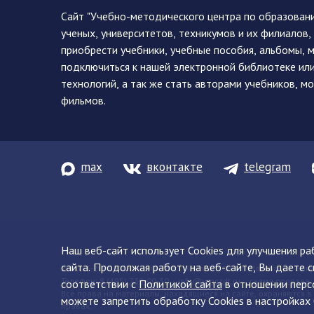
Сайт "Учебно-методического центра по образован
ученых, университетов, техникумов и их филиалов
приобрести учебники, учебные пособия, альбомы, 
подключиться к нашей электронной библиотеке ил
технологий, а так же стать авторами учебников, 
фильмов.
max
вконтакте
telegram
Наш веб-сайт использует Cookies для улучшения р
сайта. Продолжая работу на веб-сайте, Вы даете с
© 2013-2026 ФГБУ ДПО «УМЦ ЖДТ» 105082, г. Москва, ул. Баку
Телефон:
8 (495) 739-00-30
info@umczdt.ru
схема проезда
соответствии с
Политикой сайта
в отношении перс
Все права на материалы, находящиеся на сайте, охраняются в
можете запретить обработку Cookies в настройках 
правах.