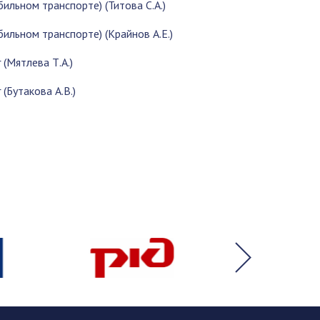
ильном транспорте) (Титова С.А.)
ильном транспорте) (Крайнов А.Е.)
(Мятлева Т.А.)
(Бутакова А.В.)