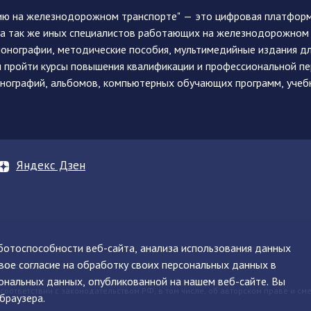
ию на железнодорожном транспорте" — это цифровая платформа
, а так же иных специалистов работающих на железнодорожном
монографии, методические пособия, мультимедийные издания дл
и пройти курсы повышения квалификации и профессиональной п
монографий, альбомов, компьютерных обучающих программ, учеб
Яндекс Дзен
аботоспособности веб-сайта, анализа использования данных
вое согласие на обработку своих персональных данных в
нинская, д. 71
ональных данных, опубликованной на нашем веб-сайте. Вы
 соответствии с законодательством РФ, в том числе, об авторском праве и см
браузера.