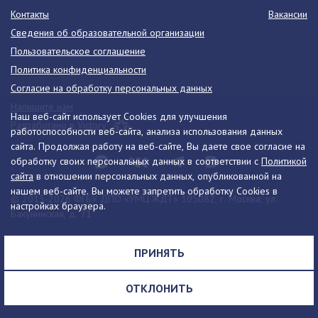
Контакты
Вакансии
Сведения об образовательной организации
Пользовательское соглашение
Политика конфиденциальности
Согласие на обработку персональных данных
Напишите нам
Наш веб-сайт использует Cookies для улучшения
Разработано в Victory
работоспособности веб-сайта, анализа использования данных
сайта. Продолжая работу на веб-сайте, Вы даете свое согласие на
обработку своих персональных данных в соответствии с
Политикой
сайта
в отношении персональных данных, опубликованной на
нашем веб-сайте. Вы можете запретить обработку Cookies в
© 2013-2026 ФГБУ ДПО «УМЦ ЖДТ» 105082, г. Москва, ул.
настройках браузера.
Бакунинская, д. 71
Телефон:
8 (495) 739-00-30
info@umczdt.ru
схема проезда
ПРИНЯТЬ
Все права на материалы, находящиеся на сайте, охраняются в
соответствии с законодательством РФ, в том числе, об авторском
ОТКЛОНИТЬ
праве и смежных правах.