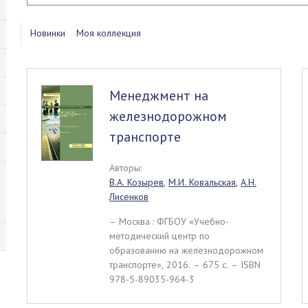
Новинки
Моя коллекция
Менеджмент на
железнодорожном
транспорте
Авторы:
В.А. Козырев
,
М.И. Ковальская
,
А.Н.
Лисенков
– Москва : ФГБОУ «Учебно-
методический центр по
образованию на железнодорожном
транспорте», 2016. – 675 c. – ISBN
978-5-89035-964-3